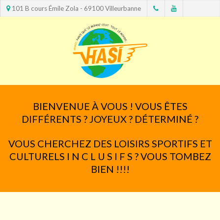
101 B cours Émile Zola - 69100 Villeurbanne
BIENVENUE À VOUS ! VOUS ÊTES
DIFFÉRENTS ? JOYEUX ? DÉTERMINÉ ?
VOUS CHERCHEZ DES LOISIRS SPORTIFS ET
CULTURELS I N C L U S I F S ? VOUS TOMBEZ
BIEN !!!!