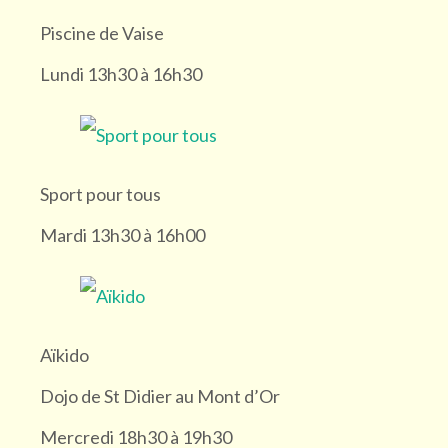
Piscine de Vaise
Mardi (1)
Lundi 13h30 à 16h30
Mercredi (1)
Jeudi (2)
Sport pour tous
Mardi 13h30 à 16h00
Vendredi (1)
Samedi (15)
Aïkido
Dimanche (2)
Dojo de St Didier au Mont d’Or
Lieu
Mercredi 18h30 à 19h30