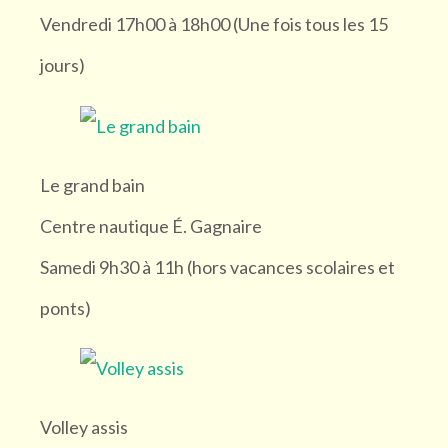
ESPE Lyon 4ème (1)
Vendredi 17h00 à 18h00 (Une fois tous les 15
jours)
Site d'envol pour débutant Saint Hilaire du Touvet (1)
Type
Le grand bain
Sport (13)
Centre nautique É. Gagnaire
Samedi 9h30 à 11h (hors vacances scolaires et
Expression corporelle, danse (2)
ponts)
Art et culture (7)
Volley assis