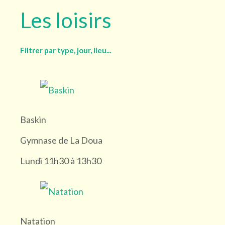
Les loisirs
Filtrer par type, jour, lieu...
Groupe
Baskin
Groupe du samedi (15)
Gymnase de La Doua
À la carte (10)
Lundi 11h30 à 13h30
Jour
Natation
Lundi (2)