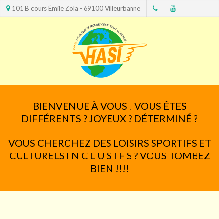
101 B cours Émile Zola - 69100 Villeurbanne
BIENVENUE À VOUS ! VOUS ÊTES
DIFFÉRENTS ? JOYEUX ? DÉTERMINÉ ?
VOUS CHERCHEZ DES LOISIRS SPORTIFS ET
CULTURELS I N C L U S I F S ? VOUS TOMBEZ
BIEN !!!!