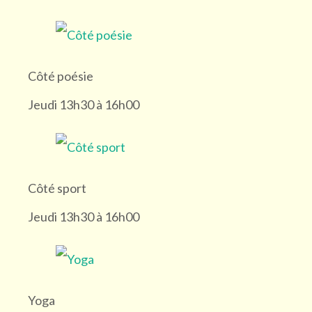
VHASI Ouest (5)
Côté poésie
Gymnase de La Doua (1)
Jeudi 13h30 à 16h00
Piscine de Vaise (1)
Dojo de St Didier au Mont d’Or (1)
Côté sport
Jeudi 13h30 à 16h00
À domicile ! (1)
Centre nautique É. Gagnaire (3)
Yoga