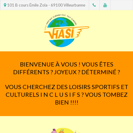
101 B cours Émile Zola - 69100 Villeurbanne
BIENVENUE À VOUS ! VOUS ÊTES
DIFFÉRENTS ? JOYEUX ? DÉTERMINÉ ?
VOUS CHERCHEZ DES LOISIRS SPORTIFS ET
CULTURELS I N C L U S I F S ? VOUS TOMBEZ
BIEN !!!!