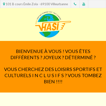
101 B cours Émile Zola - 69100 Villeurbanne
BIENVENUE À VOUS ! VOUS ÊTES
DIFFÉRENTS ? JOYEUX ? DÉTERMINÉ ?
VOUS CHERCHEZ DES LOISIRS SPORTIFS ET
CULTURELS I N C L U S I F S ? VOUS TOMBEZ
BIEN !!!!