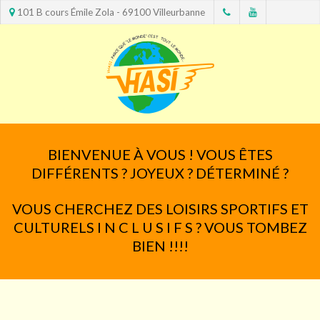
101 B cours Émile Zola - 69100 Villeurbanne
BIENVENUE À VOUS ! VOUS ÊTES
DIFFÉRENTS ? JOYEUX ? DÉTERMINÉ ?
VOUS CHERCHEZ DES LOISIRS SPORTIFS ET
CULTURELS I N C L U S I F S ? VOUS TOMBEZ
BIEN !!!!