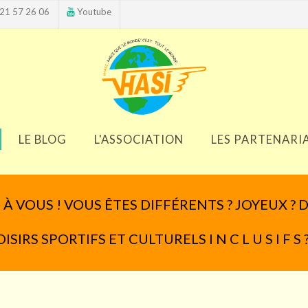
21 57 26 06
Youtube
LE BLOG
L'ASSOCIATION
LES PARTENARI
À VOUS ! VOUS ÊTES DIFFÉRENTS ? JOYEUX ? 
IRS SPORTIFS ET CULTURELS I N C L U S I F S 