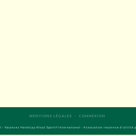
MENTIONS LÉGALES
CONNEXION
 - Vacances Handicap Atout Sportif International - Association reconnue d’utilité 