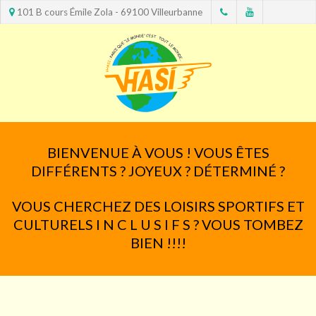
101 B cours Émile Zola - 69100 Villeurbanne
BIENVENUE À VOUS ! VOUS ÊTES
DIFFÉRENTS ? JOYEUX ? DÉTERMINÉ ?
VOUS CHERCHEZ DES LOISIRS SPORTIFS ET
CULTURELS I N C L U S I F S ? VOUS TOMBEZ
BIEN !!!!