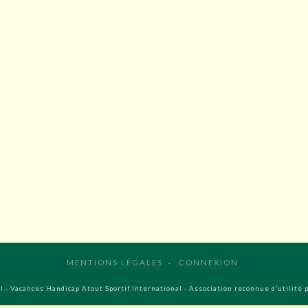
MENTIONS LÉGALES
CONNEXION
 - Vacances Handicap Atout Sportif International - Association reconnue d’utilité 