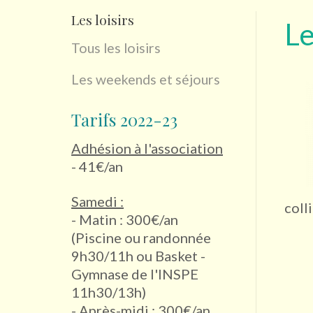
Les loisirs
L
Tous les loisirs
Les weekends et séjours
Tarifs 2022-23
Adhésion à l'association
- 41€/an
Samedi :
coll
- Matin : 300€/an
(Piscine ou randonnée
9h30/11h ou Basket -
Gymnase de l'INSPE
11h30/13h)
- Après-midi : 300€/an