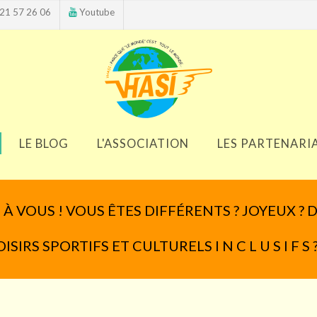
21 57 26 06
Youtube
LE BLOG
L'ASSOCIATION
LES PARTENARI
À VOUS ! VOUS ÊTES DIFFÉRENTS ? JOYEUX ? 
IRS SPORTIFS ET CULTURELS I N C L U S I F S 