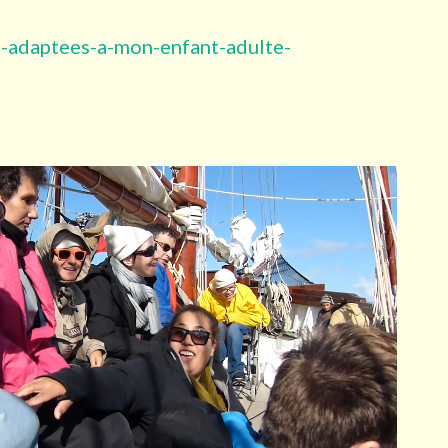
-adaptees-a-mon-enfant-adulte-