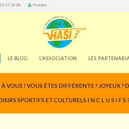
21 57 26 06
Youtube
LE BLOG
L'ASSOCIATION
LES PARTENARI
À VOUS ! VOUS ÊTES DIFFÉRENTS ? JOYEUX ? 
IRS SPORTIFS ET CULTURELS I N C L U S I F S 