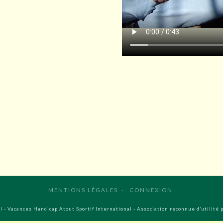
MENTIONS LÉGALES
CONNEXION
 - Vacances Handicap Atout Sportif International - Association reconnue d’utilité 