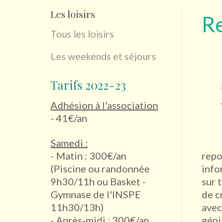
Les loisirs
R
Tous les loisirs
Les weekends et séjours
Tarifs 2022-23
Adhésion à l'association
- 41€/an
Samedi :
- Matin : 300€/an
repo
(Piscine ou randonnée
info
9h30/11h ou Basket -
sur 
Gymnase de l'INSPE
de c
11h30/13h)
avec
- Après-midi : 300€/an
géni