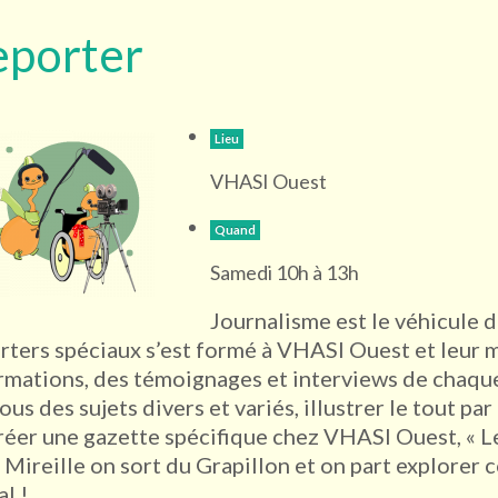
eporter
Lieu
VHASI Ouest
Quand
Samedi 10h à 13h
Journalisme est le véhicule 
rters spéciaux s’est formé à VHASI Ouest et leur mi
rmations, des témoignages et interviews de chaque
tous des sujets divers et variés, illustrer le tout pa
réer une gazette spécifique chez VHASI Ouest, « L
 Mireille on sort du Grapillon et on part explorer 
al !