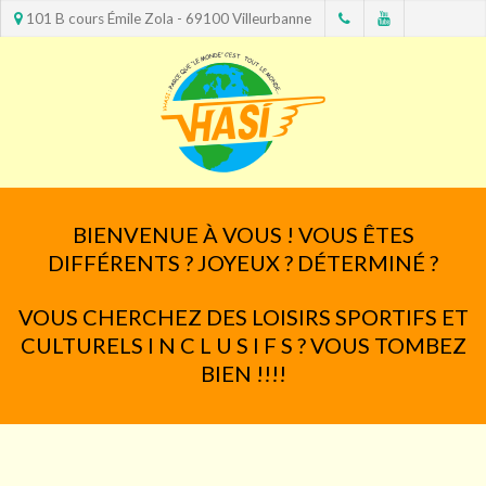
101 B cours Émile Zola - 69100 Villeurbanne
BIENVENUE À VOUS ! VOUS ÊTES
DIFFÉRENTS ? JOYEUX ? DÉTERMINÉ ?
VOUS CHERCHEZ DES LOISIRS SPORTIFS ET
CULTURELS I N C L U S I F S ? VOUS TOMBEZ
BIEN !!!!