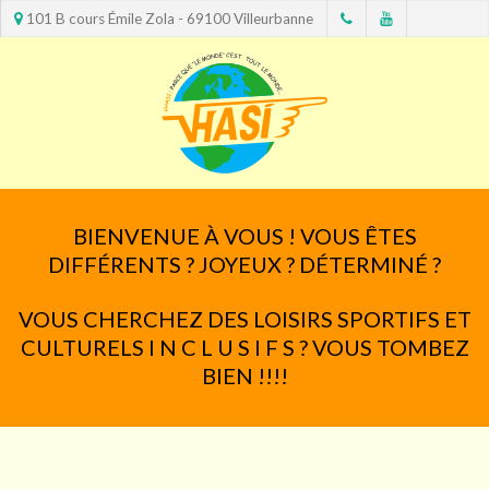
101 B cours Émile Zola - 69100 Villeurbanne
BIENVENUE À VOUS ! VOUS ÊTES
DIFFÉRENTS ? JOYEUX ? DÉTERMINÉ ?
VOUS CHERCHEZ DES LOISIRS SPORTIFS ET
CULTURELS I N C L U S I F S ? VOUS TOMBEZ
BIEN !!!!