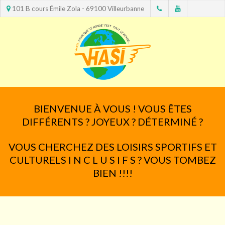
101 B cours Émile Zola - 69100 Villeurbanne
BIENVENUE À VOUS ! VOUS ÊTES
DIFFÉRENTS ? JOYEUX ? DÉTERMINÉ ?
VOUS CHERCHEZ DES LOISIRS SPORTIFS ET
CULTURELS I N C L U S I F S ? VOUS TOMBEZ
BIEN !!!!