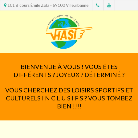
101 B cours Émile Zola - 69100 Villeurbanne
BIENVENUE À VOUS ! VOUS ÊTES
DIFFÉRENTS ? JOYEUX ? DÉTERMINÉ ?
VOUS CHERCHEZ DES LOISIRS SPORTIFS ET
CULTURELS I N C L U S I F S ? VOUS TOMBEZ
BIEN !!!!