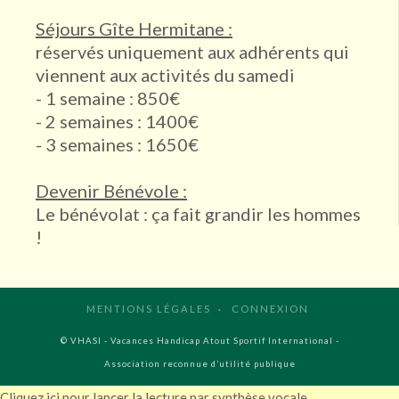
ESPE Lyon 4ème
Séjours Gîte Hermitane :
réservés uniquement aux adhérents qui
Site d'envol pour débutant Saint Hilaire du Touvet
viennent aux activités du samedi
Type
- 1 semaine : 850€
- 2 semaines : 1400€
- 3 semaines : 1650€
Devenir Bénévole :
Sport (13)
Le bénévolat : ça fait grandir les hommes
!
Expression corporelle, danse (2)
Art et culture (7)
MENTIONS LÉGALES
CONNEXION
© VHASI - Vacances Handicap Atout Sportif International -
Association reconnue d’utilité publique
Cliquez ici pour lancer la lecture par synthèse vocale