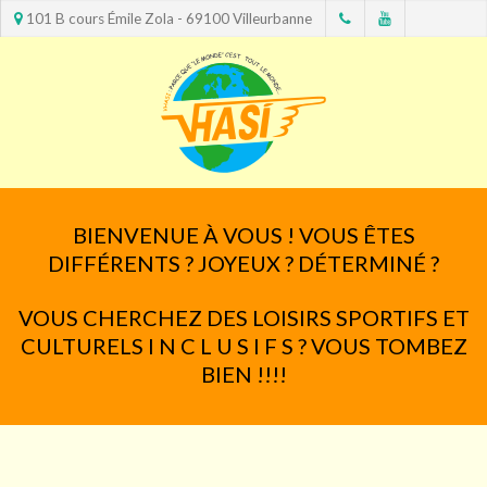
101 B cours Émile Zola - 69100 Villeurbanne
BIENVENUE À VOUS ! VOUS ÊTES
DIFFÉRENTS ? JOYEUX ? DÉTERMINÉ ?
VOUS CHERCHEZ DES LOISIRS SPORTIFS ET
CULTURELS I N C L U S I F S ? VOUS TOMBEZ
BIEN !!!!