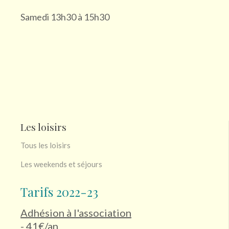
Samedi 13h30 à 15h30
Mardi
Mercredi
Jeudi
Les loisirs
Vendredi (1)
Tous les loisirs
Samedi (1)
Les weekends et séjours
Tarifs 2022-23
Dimanche
Adhésion à l'association
Lieu
- 41€/an