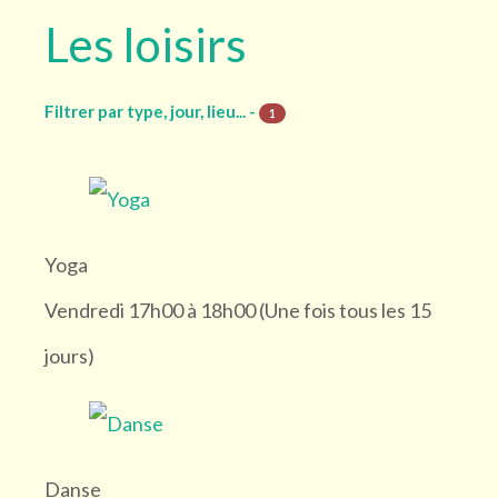
Les loisirs
Filtrer par type, jour, lieu... -
1
Groupe
Yoga
Groupe du samedi (1)
Vendredi 17h00 à 18h00 (Une fois tous les 15
À la carte (1)
jours)
Jour
Danse
Lundi