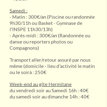
Samedi :
- Matin : 300€/an (Piscine ou randonnée
VHASI Ouest
9h30/11h ou Basket - Gymnase de
l'INSPE 11h30/13h)
Gymnase de La Doua
- Après-midi : 300€/an (Randonnée ou
danse ou reporters photos ou
Compagnons)
Piscine de Vaise
Transport aller/retour assuré par nous
Dojo de St Didier au Mont d’Or
même (domicile - lieu d'activité le matin
ou le soirà : 250€
À domicile !
Week-end au gîte Hermitane
du vendredi soir au Samedi 16h : 40€
Centre nautique É. Gagnaire
du samedi soir au dimanche 14h : 40€